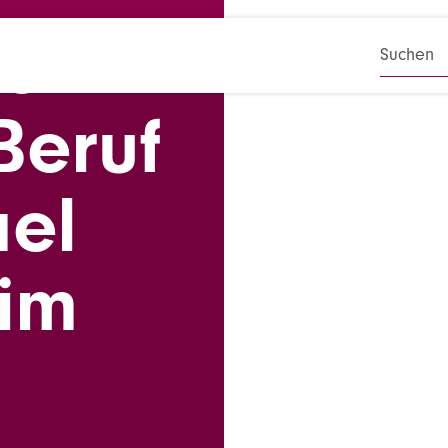
eit
SUCHB
Beruf
ael
 im