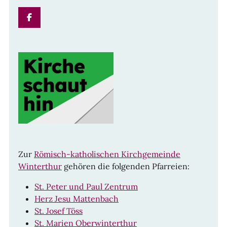
FACEBOOK
Zur
Römisch-katholischen Kirchgemeinde
Winterthur
gehören die folgenden Pfarreien:
St. Peter und Paul Zentrum
Herz Jesu Mattenbach
St. Josef Töss
St. Marien Oberwinterthur