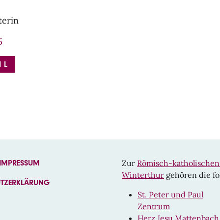
terin
5
IL
Zur
Römisch-katholische
 IMPRESSUM
Winterthur
gehören die fo
UTZERKLÄRUNG
St. Peter und Paul
Zentrum
EBOOK
Herz Jesu Mattenbach