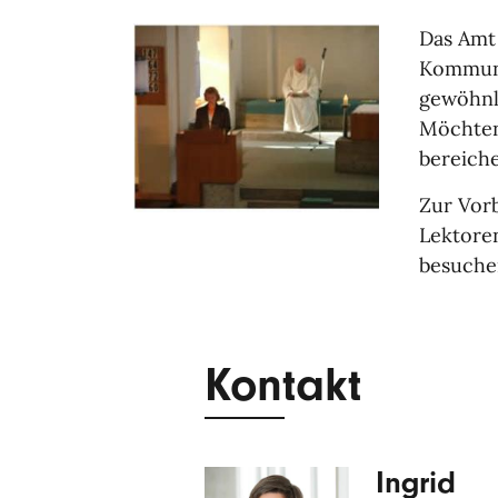
Das Amt
Kommuni
gewöhnl
Möchten
bereich
Zur Vorb
Lektore
besuchen
Kontakt
Ingrid