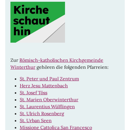
Zur
Römisch-katholischen Kirchgemeinde
Winterthur
gehören die folgenden Pfarreien:
St. Peter und Paul Zentrum
Herz Jesu Mattenbach
St. Josef Töss
St. Marien Oberwinterthur
St. Laurentius Wülflingen
St. Ulrich Rosenberg
St. Urban Seen
Missione Cattolica San Francesco