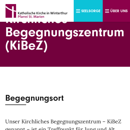
Direkt zum Inhalt
SEELSORGE
ÜBER UNS
Kirchliches
Begegnungszentrum
(KiBeZ)
Begegnungsort
Unser Kirchliches Begegnungszentrum – KiBeZ
genannt – ist ein Treffpunkt für Jung und Alt.